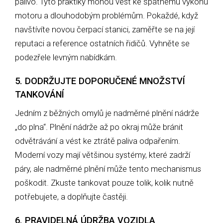
palivo. Tyto praktiky mohou vést ke špatnému výkonu
motoru a dlouhodobým problémům. Pokaždé, když
navštívíte novou čerpací stanici, zaměřte se na její
reputaci a reference ostatních řidičů. Vyhněte se
podezřele levným nabídkám.
5. DODRŽUJTE DOPORUČENÉ MNOŽSTVÍ
TANKOVÁNÍ
Jedním z běžných omylů je nadměrné plnění nádrže
„do plna“. Plnění nádrže až po okraj může bránit
odvětrávání a vést ke ztrátě paliva odpařením.
Moderní vozy mají většinou systémy, které zadrží
páry, ale nadměrné plnění může tento mechanismus
poškodit. Zkuste tankovat pouze tolik, kolik nutně
potřebujete, a doplňujte častěji.
6. PRAVIDELNÁ ÚDRŽBA VOZIDLA