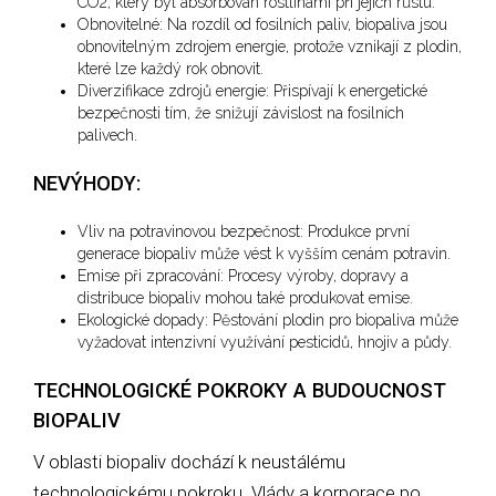
CO2, který byl absorbován rostlinami při jejich růstu.
Obnovitelné: Na rozdíl od fosilních paliv, biopaliva jsou
obnovitelným zdrojem energie, protože vznikají z plodin,
které lze každý rok obnovit.
Diverzifikace zdrojů energie: Přispívají k energetické
bezpečnosti tím, že snižují závislost na fosilních
palivech.
NEVÝHODY:
Vliv na potravinovou bezpečnost: Produkce první
generace biopaliv může vést k vyšším cenám potravin.
Emise při zpracování: Procesy výroby, dopravy a
distribuce biopaliv mohou také produkovat emise.
Ekologické dopady: Pěstování plodin pro biopaliva může
vyžadovat intenzivní využívání pesticidů, hnojiv a půdy.
TECHNOLOGICKÉ POKROKY A BUDOUCNOST
BIOPALIV
V oblasti biopaliv dochází k neustálému
technologickému pokroku. Vlády a korporace po