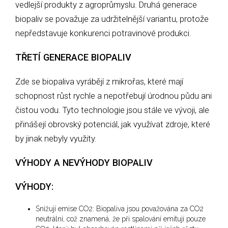
vedlejší produkty z agroprůmyslu. Druhá generace
biopaliv se považuje za udržitelnější variantu, protože
nepředstavuje konkurenci potravinové produkci.
TŘETÍ GENERACE BIOPALIV
Zde se biopaliva vyrábějí z mikrořas, které mají
schopnost růst rychle a nepotřebují úrodnou půdu ani
čistou vodu. Tyto technologie jsou stále ve vývoji, ale
přinášejí obrovský potenciál, jak využívat zdroje, které
by jinak nebyly využity.
VÝHODY A NEVÝHODY BIOPALIV
VÝHODY:
Snižují emise CO2: Biopaliva jsou považována za CO2
neutrální, což znamená, že při spalování emitují pouze