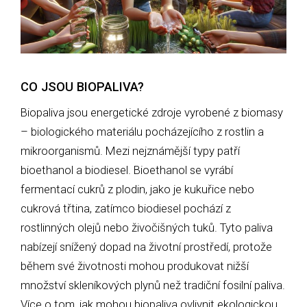
CO JSOU BIOPALIVA?
Biopaliva jsou energetické zdroje vyrobené z biomasy
– biologického materiálu pocházejícího z rostlin a
mikroorganismů. Mezi nejznámější typy patří
bioethanol a biodiesel. Bioethanol se vyrábí
fermentací cukrů z plodin, jako je kukuřice nebo
cukrová třtina, zatímco biodiesel pochází z
rostlinných olejů nebo živočišných tuků. Tyto paliva
nabízejí snížený dopad na životní prostředí, protože
během své životnosti mohou produkovat nižší
množství skleníkových plynů než tradiční fosilní paliva.
Více o tom, jak mohou biopaliva ovlivnit ekologickou