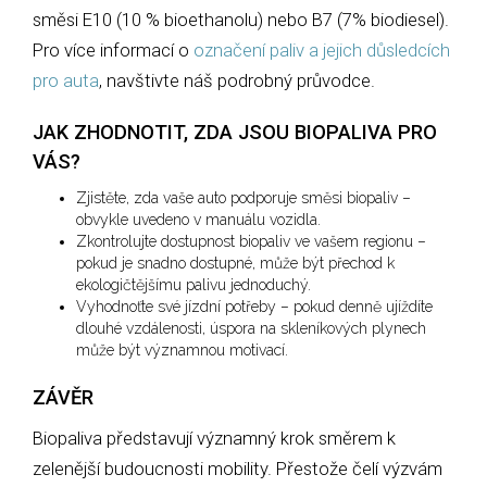
směsi E10 (10 % bioethanolu) nebo B7 (7% biodiesel).
Pro více informací o
označení paliv a jejich důsledcích
pro auta
, navštivte náš podrobný průvodce.
JAK ZHODNOTIT, ZDA JSOU BIOPALIVA PRO
VÁS?
Zjistěte, zda vaše auto podporuje směsi biopaliv –
obvykle uvedeno v manuálu vozidla.
Zkontrolujte dostupnost biopaliv ve vašem regionu –
pokud je snadno dostupné, může být přechod k
ekologičtějšímu palivu jednoduchý.
Vyhodnoťte své jízdní potřeby – pokud denně ujíždíte
dlouhé vzdálenosti, úspora na skleníkových plynech
může být významnou motivací.
ZÁVĚR
Biopaliva představují významný krok směrem k
zelenější budoucnosti mobility. Přestože čelí výzvám